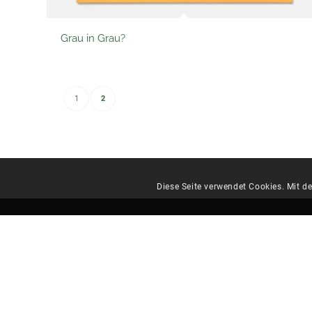
Grau in Grau?
1
2
Diese Seite verwendet Cookies. Mit d
rugi Briefhüllen-Manufaktur
rugi, Rupp & Gißel OHG
Henschelstraße 10a
63110 Rodgau