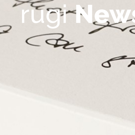
rugi
New