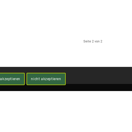
Seite 2 von 2
akzeptieren
nicht akzeptieren
25 Jahre RUGI OHG
Ja, ich will!